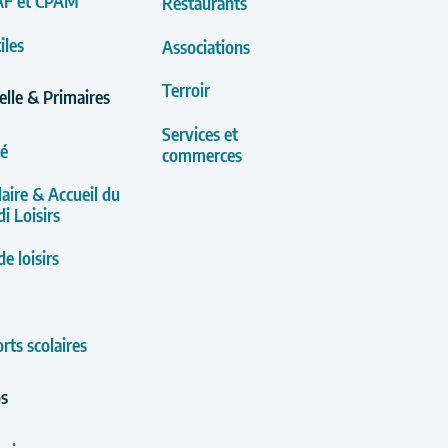
AF et CPAM
Restaurants
iles
Associations
Terroir
lle & Primaires
Services et
té
commerces
laire & Accueil du
i Loisirs
e loisirs
rts scolaires
os