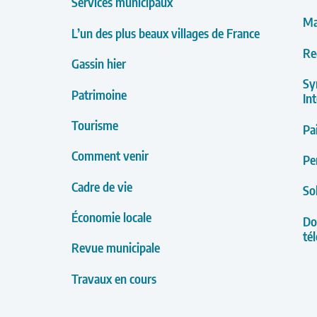
Services municipaux
Ma
L’un des plus beaux villages de France
Re
Gassin hier
Sy
Patrimoine
In
Tourisme
Pa
Comment venir
Pe
Cadre de vie
So
Économie locale
Do
té
Revue municipale
Travaux en cours