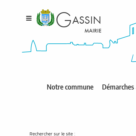
Aller au contenu
G
ASSIN
Ouvrir le menu
MAIRIE
L
Notre commune
Démarches 
Rechercher sur le site :