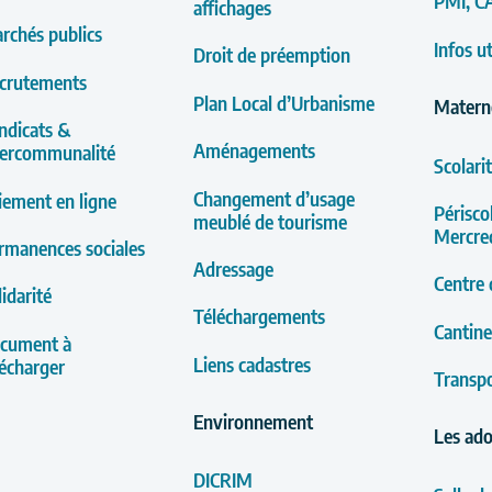
PMI, C
affichages
rchés publics
Infos ut
Droit de préemption
crutements
Plan Local d’Urbanisme
Materne
ndicats &
Aménagements
tercommunalité
Scolari
Changement d’usage
iement en ligne
Périsco
meublé de tourisme
Mercred
rmanences sociales
Adressage
Centre d
lidarité
Téléchargements
Cantine
cument à
Liens cadastres
lécharger
Transpo
Environnement
Les ad
DICRIM