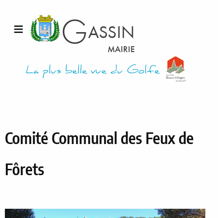
Aller au contenu
G
ASSIN
Ouvrir le menu
MAIRIE
La plus belle vue du Golfe
Comité Communal des Feux de
Fôrets