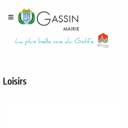
Aller au contenu
G
ASSIN
Ouvrir le menu
MAIRIE
La plus belle vue du Golfe
Loisirs