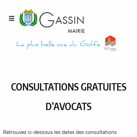
Aller au contenu
G
ASSIN
Ouvrir le menu
MAIRIE
La plus belle vue du Golfe
CONSULTATIONS GRATUITES
D’AVOCATS
Retrouvez ci-dessous les dates des consultations