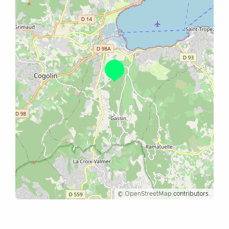
©
OpenStreetMap
contributors.