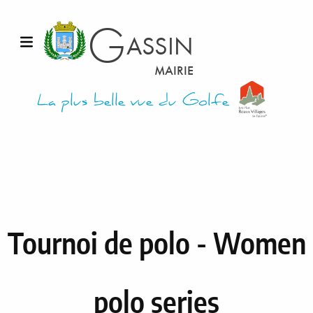
G
ASSIN
Ouvrir le menu
MAIRIE
La plus belle vue du Golfe
Tournoi de polo - Women
polo series