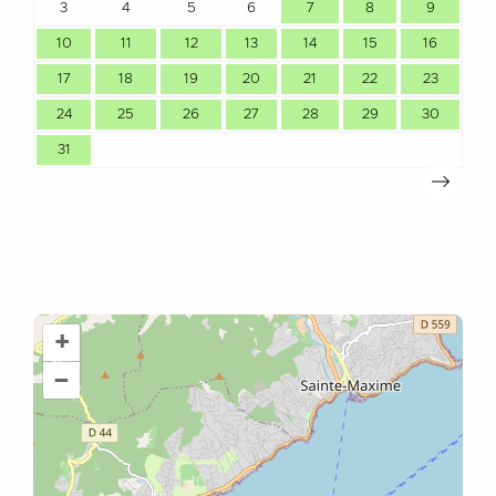
3
4
5
6
7
8
9
10
11
12
13
14
15
16
1
17
18
19
20
21
22
23
2
24
25
26
27
28
29
30
2
31
+
–