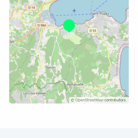
©
OpenStreetMap
contributors.