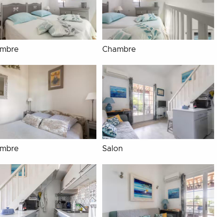
mbre
Chambre
mbre
Salon