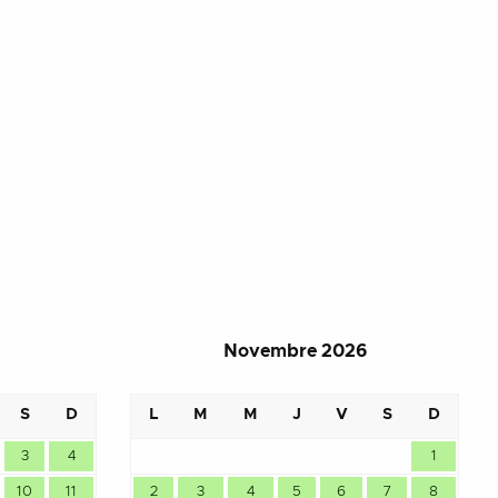
Novembre 2026
S
D
L
M
M
J
V
S
D
3
4
1
10
11
2
3
4
5
6
7
8