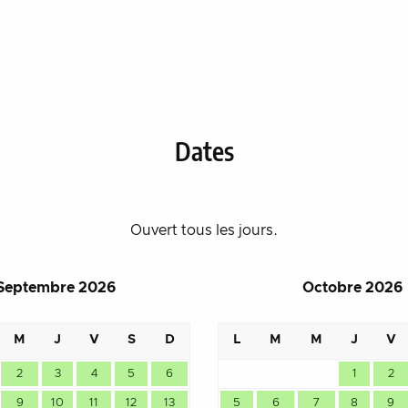
Dates
Ouvert tous les jours.
Septembre 2026
Octobre 2026
M
J
V
S
D
L
M
M
J
V
2
3
4
5
6
1
2
9
10
11
12
13
5
6
7
8
9