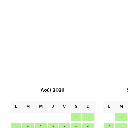
Août 2026
L
M
M
J
V
S
D
L
M
1
2
1
3
4
5
6
7
8
9
7
8