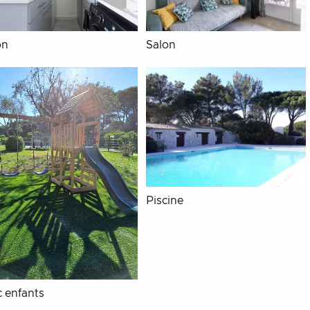
on
Salon
Piscine
c enfants