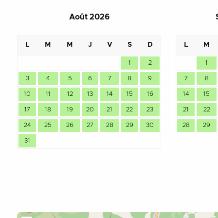
Août 2026
L
M
M
J
V
S
D
L
M
1
2
1
3
4
5
6
7
8
9
7
8
10
11
12
13
14
15
16
14
15
17
18
19
20
21
22
23
21
22
24
25
26
27
28
29
30
28
29
31