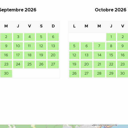
Septembre 2026
Octobre 2026
M
J
V
S
D
L
M
M
J
V
2
3
4
5
6
1
2
9
10
11
12
13
5
6
7
8
9
16
17
18
19
20
12
13
14
15
16
23
24
25
26
27
19
20
21
22
23
30
26
27
28
29
30